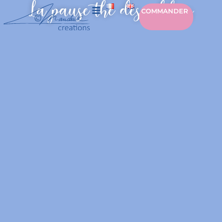
La pause thé des colibris
COMMANDER