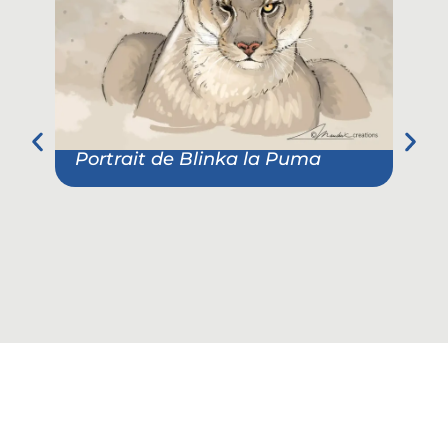
Portrait de Blinka la Puma
Por
– B