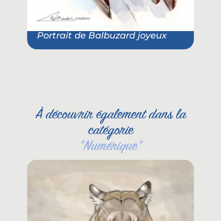
Portrait de Balbuzard joyeux
À découvrir également dans la
catégorie
"
Numérique
"