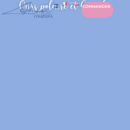
Ours polaire et Grizzly
COMMANDER